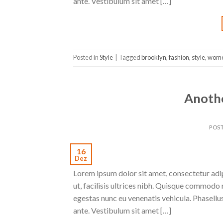
ante. Vestibulum sit amet […]
Posted in
Style
|
Tagged
brooklyn
,
fashion
,
style
,
wom
Anothe
POS
16
Dez
Lorem ipsum dolor sit amet, consectetur adipi
ut, facilisis ultrices nibh. Quisque commodo 
egestas nunc eu venenatis vehicula. Phasellus
ante. Vestibulum sit amet […]