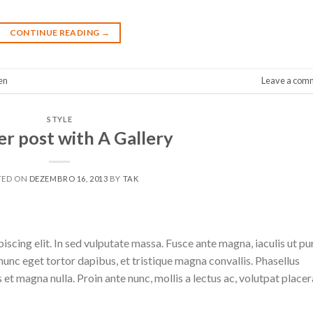
CONTINUE READING
→
en
Leave a com
STYLE
r post with A Gallery
TED ON
DEZEMBRO 16, 2013
BY
TAK
scing elit. In sed vulputate massa. Fusce ante magna, iaculis ut pu
nunc eget tortor dapibus, et tristique magna convallis. Phasellus
 et magna nulla. Proin ante nunc, mollis a lectus ac, volutpat placer