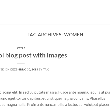
TAG ARCHIVES:
WOMEN
STYLE
ol blog post with Images
TED ON
DEZEMBRO 30, 2013
BY
TAK
scing elit. In sed vulputate massa. Fusce ante magna, iaculis ut pu
nunc eget tortor dapibus, et tristique magna convallis. Phasellus
 et magna nulla. Proin ante nunc, mollis a lectus ac, volutpat placer