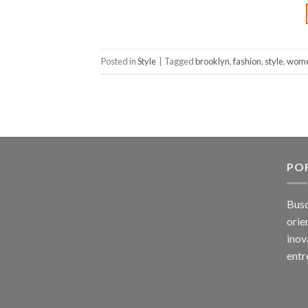
Posted in
Style
|
Tagged
brooklyn
,
fashion
,
style
,
wom
PO
Bus
orie
inov
entr