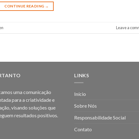
CONTINUE READING
→
en
Leave a com
RTANTO
LINKS
camos uma comunicação
Início
ntada para a criatividade e
Sobre Nós
ação, visando soluções que
eguem resultados positivos.
Responsabilidade Social
Contato