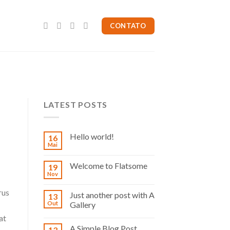
CONTATO
LATEST POSTS
Hello world!
16
Mai
Welcome to Flatsome
19
Nov
rus
Just another post with A
13
Out
Gallery
at
A Simple Blog Post
13