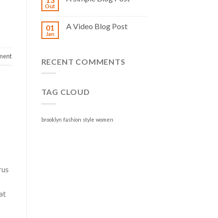
Out
A Video Blog Post
01
Jan
ment
RECENT COMMENTS
TAG CLOUD
brooklyn
fashion
style
women
rus
at