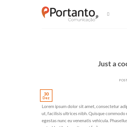
Skip
to
content
Just a co
POS
30
Dez
Lorem ipsum dolor sit amet, consectetur adipi
ut, facilisis ultrices nibh. Quisque commodo 
egestas nunc eu venenatis vehicula. Phasellus